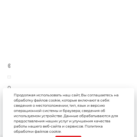
Усиление строительных конструкций
Металлопрокат
Черновая / чистовая отделка помещений
Новости
Теплоизоляция
Благоустройство территорий
Гидроизоляция
Дипломы и награды
Производство ЖБИ
Блоки
Отзывы
Кирпич
Вопросы и ответы
Сыпучие материалы
Контакты
Метизная продукция
+7 (3452) 69-69-26
astar-group@bk.ru
625059, г. Тюмень, ул. Юности, 97/1 (офис)
625059, г. Тюмень, ул. Юности, 97 (склад)
Продолжая использовать наш сайт, Вы соглашаетесь на
обработку файлов cookie, которые включают в себя:
сведения о местоположении; тип, язык и версию
Астар-групп © 2026
Политика конфиденциальности
операционной системы и браузера; сведения об
используемом устройстве. Данные обрабатываются для
предоставления наших услуг и улучшения качества
Создание интернет-магазина
работы нашего веб-сайта и сервисов.
Политика
Продвижение сайта
обработки файлов cookie.