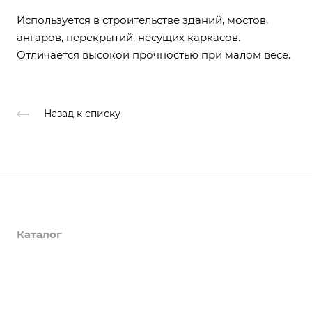
Используется в строительстве зданий, мостов,
ангаров, перекрытий, несущих каркасов.
Отличается высокой прочностью при малом весе.
Назад к списку
Услуги
Каталог
Изготовление и монтаж металлоконструкций
Гидроизоляция подвалов
Объекты
ЖБИ
Монтаж бетонных полов
Пиломатериалы
О Компании
Монтаж плоских кровель
Строительные и гидроизоляционные смеси
О компании