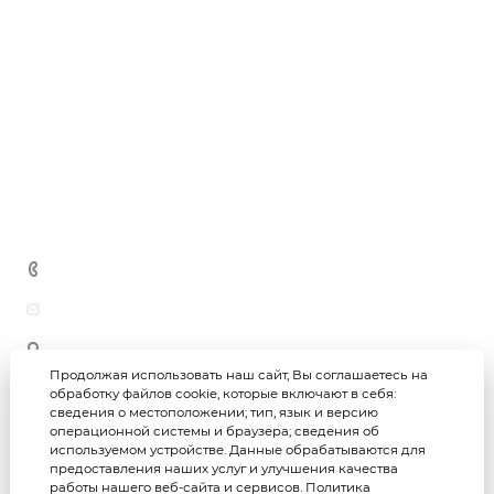
Монтаж плоских кровель
Строительные и гидроизоляционные смеси
О компании
Усиление строительных конструкций
Металлопрокат
Черновая / чистовая отделка помещений
Новости
Теплоизоляция
Благоустройство территорий
Гидроизоляция
Дипломы и награды
Производство ЖБИ
Блоки
Отзывы
Кирпич
Вопросы и ответы
Сыпучие материалы
Контакты
Метизная продукция
+7 (3452) 69-69-26
astar-group@bk.ru
625059, г. Тюмень, ул. Юности, 97/1 (офис)
625059, г. Тюмень, ул. Юности, 97 (склад)
Продолжая использовать наш сайт, Вы соглашаетесь на
обработку файлов cookie, которые включают в себя:
сведения о местоположении; тип, язык и версию
Астар-групп © 2026
Политика конфиденциальности
операционной системы и браузера; сведения об
используемом устройстве. Данные обрабатываются для
предоставления наших услуг и улучшения качества
Создание интернет-магазина
работы нашего веб-сайта и сервисов.
Политика
Продвижение сайта