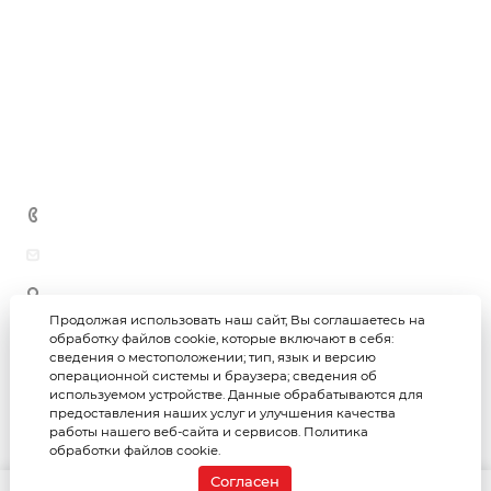
Черновая / чистовая отделка помещений
Новости
Теплоизоляция
Благоустройство территорий
Гидроизоляция
Дипломы и награды
Производство ЖБИ
Блоки
Отзывы
Кирпич
Вопросы и ответы
Сыпучие материалы
Контакты
Метизная продукция
+7 (3452) 69-69-26
astar-group@bk.ru
625059, г. Тюмень, ул. Юности, 97/1 (офис)
625059, г. Тюмень, ул. Юности, 97 (склад)
Продолжая использовать наш сайт, Вы соглашаетесь на
обработку файлов cookie, которые включают в себя:
сведения о местоположении; тип, язык и версию
Астар-групп © 2026
Политика конфиденциальности
операционной системы и браузера; сведения об
используемом устройстве. Данные обрабатываются для
предоставления наших услуг и улучшения качества
Создание интернет-магазина
работы нашего веб-сайта и сервисов.
Политика
Продвижение сайта
обработки файлов cookie.
Согласен