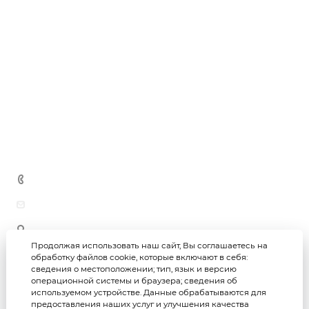
О Компании
Монтаж плоских кровель
Строительные и гидроизоляционные смеси
О компании
Усиление строительных конструкций
Металлопрокат
Черновая / чистовая отделка помещений
Новости
Теплоизоляция
Благоустройство территорий
Гидроизоляция
Дипломы и награды
Производство ЖБИ
Блоки
Отзывы
Кирпич
Вопросы и ответы
Сыпучие материалы
Контакты
Метизная продукция
+7 (3452) 69-69-26
astar-group@bk.ru
625059, г. Тюмень, ул. Юности, 97/1 (офис)
625059, г. Тюмень, ул. Юности, 97 (склад)
Продолжая использовать наш сайт, Вы соглашаетесь на
обработку файлов cookie, которые включают в себя:
сведения о местоположении; тип, язык и версию
Астар-групп © 2026
Политика конфиденциальности
операционной системы и браузера; сведения об
используемом устройстве. Данные обрабатываются для
предоставления наших услуг и улучшения качества
Создание интернет-магазина