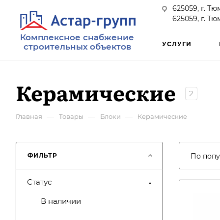
625059, г. Тю
625059, г. Тю
Комплексное снабжение
УСЛУГИ
строительных объектов
Керамические
2
—
—
—
Главная
Товары
Блоки
Керамические
ФИЛЬТР
По попу
Статус
В наличии