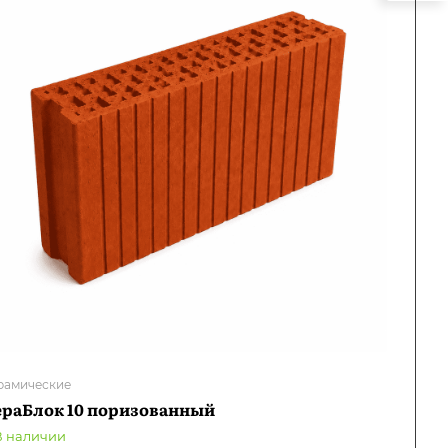
рамические
ераБлок 10 поризованный
В наличии