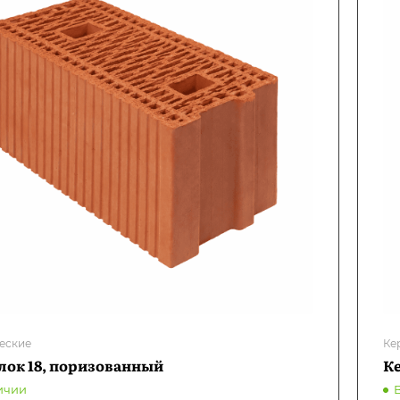
еские
Ке
лок 18, поризованный
К
ичии