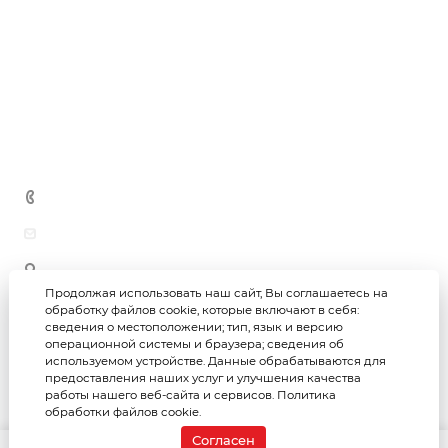
Черновая / чистовая отделка помещений
Новости
Теплоизоляция
Благоустройство территорий
Гидроизоляция
Дипломы и награды
Производство ЖБИ
Блоки
Отзывы
Кирпич
Вопросы и ответы
Сыпучие материалы
Контакты
Метизная продукция
+7 (3452) 69-69-26
astar-group@bk.ru
625059, г. Тюмень, ул. Юности, 97/1 (офис)
625059, г. Тюмень, ул. Юности, 97 (склад)
Продолжая использовать наш сайт, Вы соглашаетесь на
обработку файлов cookie, которые включают в себя:
сведения о местоположении; тип, язык и версию
Астар-групп © 2026
Политика конфиденциальности
операционной системы и браузера; сведения об
используемом устройстве. Данные обрабатываются для
предоставления наших услуг и улучшения качества
Создание интернет-магазина
работы нашего веб-сайта и сервисов.
Политика
Продвижение сайта
обработки файлов cookie.
Согласен