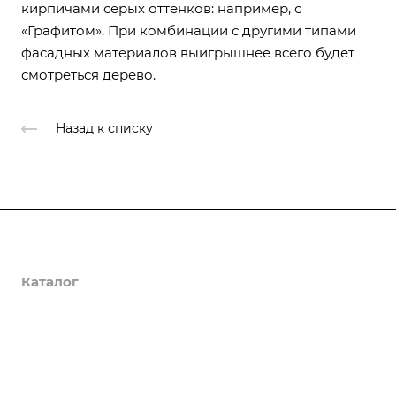
кирпичами серых оттенков: например, с
«Графитом». При комбинации с другими типами
фасадных материалов выигрышнее всего будет
смотреться дерево.
Назад к списку
Услуги
Каталог
Изготовление и монтаж металлоконструкций
Гидроизоляция подвалов
Объекты
ЖБИ
Монтаж бетонных полов
Пиломатериалы
О Компании
Монтаж плоских кровель
Строительные и гидроизоляционные смеси
О компании
Усиление строительных конструкций
Металлопрокат