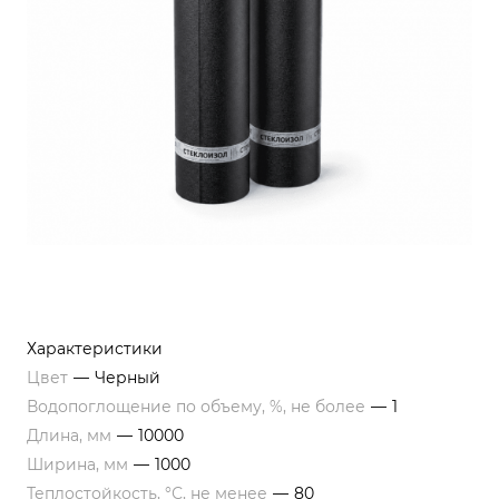
Характеристики
Цвет
—
Черный
Водопоглощение по объему, %, не более
—
1
Длина, мм
—
10000
Ширина, мм
—
1000
Теплостойкость, °С, не менее
—
80