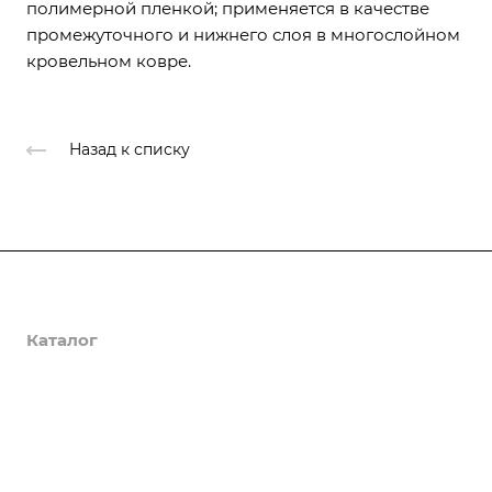
полимерной пленкой; применяется в качестве
промежуточного и нижнего слоя в многослойном
кровельном ковре.
Назад к списку
Услуги
Каталог
Изготовление и монтаж металлоконструкций
Гидроизоляция подвалов
Объекты
ЖБИ
Монтаж бетонных полов
Пиломатериалы
О Компании
Монтаж плоских кровель
Строительные и гидроизоляционные смеси
О компании
Усиление строительных конструкций
Металлопрокат