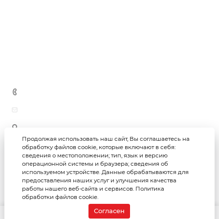
Черновая / чистовая отделка помещений
Новости
Теплоизоляция
Благоустройство территорий
Гидроизоляция
Дипломы и награды
Производство ЖБИ
Блоки
Отзывы
Кирпич
Вопросы и ответы
Сыпучие материалы
Контакты
Метизная продукция
+7 (3452) 69-69-26
astar-group@bk.ru
625059, г. Тюмень, ул. Юности, 97/1 (офис)
625059, г. Тюмень, ул. Юности, 97 (склад)
Продолжая использовать наш сайт, Вы соглашаетесь на
обработку файлов cookie, которые включают в себя:
сведения о местоположении; тип, язык и версию
Астар-групп © 2026
Политика конфиденциальности
операционной системы и браузера; сведения об
используемом устройстве. Данные обрабатываются для
предоставления наших услуг и улучшения качества
Создание интернет-магазина
работы нашего веб-сайта и сервисов.
Политика
Продвижение сайта
обработки файлов cookie.
Согласен